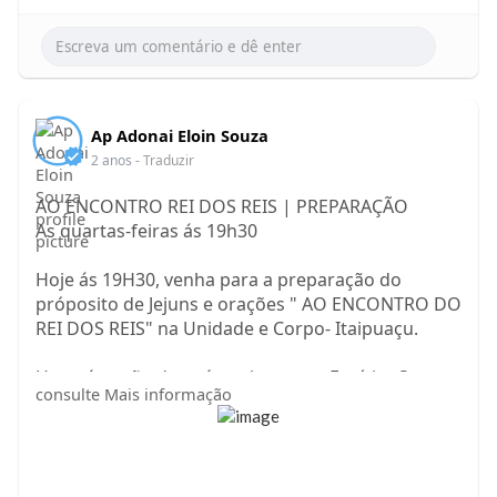
Ap Adonai Eloin Souza
2 anos
- Traduzir
AO ENCONTRO REI DOS REIS | PREPARAÇÃO
As quartas-feiras ás 19h30
Hoje ás 19H30, venha para a preparação do
próposito de Jejuns e orações " AO ENCONTRO DO
REI DOS REIS" na Unidade e Corpo- Itaipuaçu.
Haverá unção dos pés e clamor ao Espírito Santo
consulte Mais informação
nesta preparação.
As quartas-feiras na: Rua Professor Cardoso de
Menezes QD119 LT21 JD ATLÂNTICO OESTE.