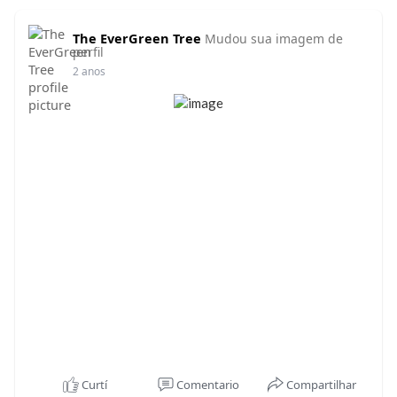
acontecerão.
The EverGreen Tree
Mudou sua imagem de
1Samuel 17:47 A21
perfil
e para que todos que aqui se ajuntaram saibam
2 anos
que o Senhor salva, não com espada, nem com
lança; pois a batalha é do Senhor, e ele vos
entregará em nossas mãos.
É o Senhor que irá mediante o teu
posicionamento, lutar por você! Venha neste dia
10 de janeiro as 19h30, Se prepare para a batalha:
No tempo de Avançar com Jesus!
2025 | ANO APOSTÓLICO DA MUDANÇA
www.icaunidadeecorpo.com.br
Curtí
Comentario
Compartilhar