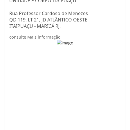
UNIDADE E CORPO ITAIPUAÇU
Rua Professor Cardoso de Menezes
QD 119, LT 21, JD ATLÂNTICO OESTE
ITAIPUAÇU - MARICÁ RJ.
consulte Mais informação
Isaías 55:6
Buscai o Senhor enquanto se pode achar, invocai-o
enquanto está perto.
2025 | ANO APOSTÓLICO DA MUDANÇA
www.icaunidadeecorpo.com.br