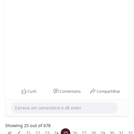
Curtí
Comentario
Compartilhar
Showing 25 out of 678
21
22
23
24
25
26
27
28
29
30
31
32